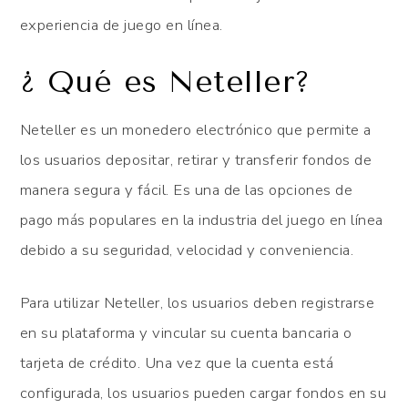
experiencia de juego en línea.
¿ Qué es Neteller?
Neteller es un monedero electrónico que permite a
los usuarios depositar, retirar y transferir fondos de
manera segura y fácil. Es una de las opciones de
pago más populares en la industria del juego en línea
debido a su seguridad, velocidad y conveniencia.
Para utilizar Neteller, los usuarios deben registrarse
en su plataforma y vincular su cuenta bancaria o
tarjeta de crédito. Una vez que la cuenta está
configurada, los usuarios pueden cargar fondos en su