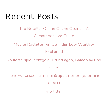
Recent Posts
Top Neteller Online Online Casinos: A
Comprehensive Guide
Mobile Roulette for iOS India: Low Volatility
Explained
Roulette spiel echtgeld: Grundlagen, Gameplay und
mehr
Почему казахстанцы выбирают определённые
слоты
(no title)