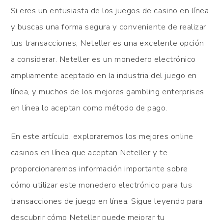
Si eres un entusiasta de los juegos de casino en línea
y buscas una forma segura y conveniente de realizar
tus transacciones, Neteller es una excelente opción
a considerar. Neteller es un monedero electrónico
ampliamente aceptado en la industria del juego en
línea, y muchos de los mejores gambling enterprises
en línea lo aceptan como método de pago.
En este artículo, exploraremos los mejores online
casinos en línea que aceptan Neteller y te
proporcionaremos información importante sobre
cómo utilizar este monedero electrónico para tus
transacciones de juego en línea. Sigue leyendo para
descubrir cómo Neteller puede mejorar tu