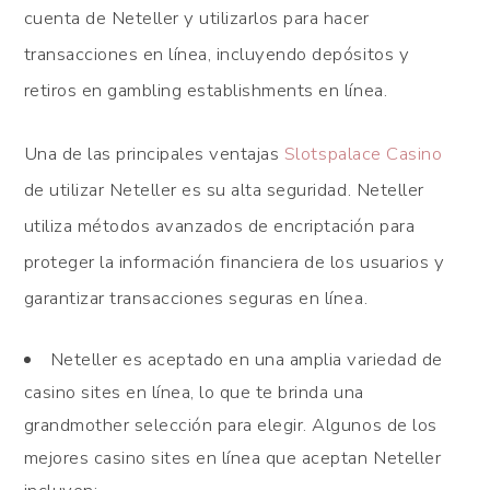
cuenta de Neteller y utilizarlos para hacer
transacciones en línea, incluyendo depósitos y
retiros en gambling establishments en línea.
Una de las principales ventajas
Slotspalace Casino
de utilizar Neteller es su alta seguridad. Neteller
utiliza métodos avanzados de encriptación para
proteger la información financiera de los usuarios y
garantizar transacciones seguras en línea.
Neteller es aceptado en una amplia variedad de
casino sites en línea, lo que te brinda una
grandmother selección para elegir. Algunos de los
mejores casino sites en línea que aceptan Neteller