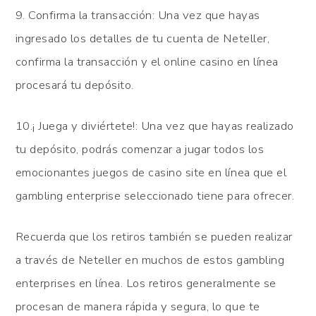
9. Confirma la transacción: Una vez que hayas
ingresado los detalles de tu cuenta de Neteller,
confirma la transacción y el online casino en línea
procesará tu depósito.
10.¡ Juega y diviértete!: Una vez que hayas realizado
tu depósito, podrás comenzar a jugar todos los
emocionantes juegos de casino site en línea que el
gambling enterprise seleccionado tiene para ofrecer.
Recuerda que los retiros también se pueden realizar
a través de Neteller en muchos de estos gambling
enterprises en línea. Los retiros generalmente se
procesan de manera rápida y segura, lo que te