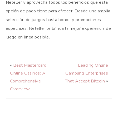
Neteller y aprovecha todos los beneficios que esta
opción de pago tiene para ofrecer. Desde una amplia
selección de juegos hasta bonos y promociones
especiales, Neteller te brinda la mejor experiencia de
juego en línea posible.
«
Best Mastercard
Leading Online
Online Casinos: A
Gambling Enterprises
Comprehensive
That Accept Bitcoin
»
Overview