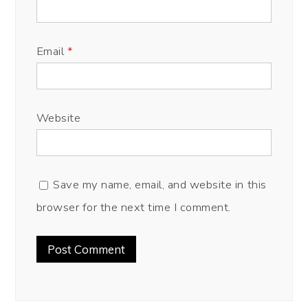
Email
*
Website
Save my name, email, and website in this
browser for the next time I comment.