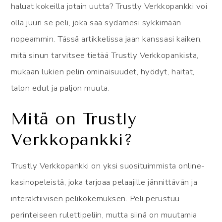
haluat kokeilla jotain uutta? Trustly Verkkopankki voi
olla juuri se peli, joka saa sydämesi sykkimään
nopeammin. Tässä artikkelissa jaan kanssasi kaiken,
mitä sinun tarvitsee tietää Trustly Verkkopankista,
mukaan lukien pelin ominaisuudet, hyödyt, haitat,
talon edut ja paljon muuta.
Mitä on Trustly
Verkkopankki?
Trustly Verkkopankki on yksi suosituimmista online-
kasinopeleistä, joka tarjoaa pelaajille jännittävän ja
interaktiivisen pelikokemuksen. Peli perustuu
perinteiseen rulettipeliin, mutta siinä on muutamia