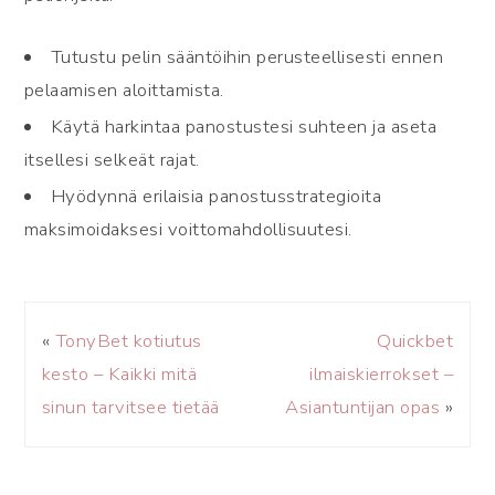
Tutustu pelin sääntöihin perusteellisesti ennen
pelaamisen aloittamista.
Käytä harkintaa panostustesi suhteen ja aseta
itsellesi selkeät rajat.
Hyödynnä erilaisia panostusstrategioita
maksimoidaksesi voittomahdollisuutesi.
«
TonyBet kotiutus
Quickbet
kesto – Kaikki mitä
ilmaiskierrokset –
sinun tarvitsee tietää
Asiantuntijan opas
»