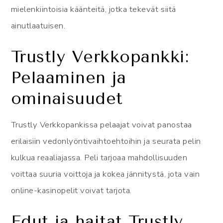
mielenkiintoisia käänteitä, jotka tekevät siitä
ainutlaatuisen.
Trustly Verkkopankki:
Pelaaminen ja
ominaisuudet
Trustly Verkkopankissa pelaajat voivat panostaa
erilaisiin vedonlyöntivaihtoehtoihin ja seurata pelin
kulkua reaaliajassa. Peli tarjoaa mahdollisuuden
voittaa suuria voittoja ja kokea jännitystä, jota vain
online-kasinopelit voivat tarjota.
Edut ja haitat Trustly