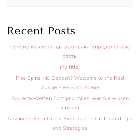
Recent Posts
Почему казахстанцы выбирают определённые
слоты
(no title)
Free Spins, No Deposit? Welcome to the Real
Aussie Free Slots Scene
Roulette Wetten Echtgeld: Alles, was Sie wissen
müssen
Advanced Roulette for Experts in India: Trusted Tips
and Strategies