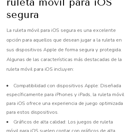
ruleta móvil para iOS
segura
La ruleta móvil para iOS segura es una excelente
opción para aquellos que desean jugar a la ruleta en
sus dispositivos Apple de forma segura y protegida.
Algunas de las características más destacadas de la
ruleta móvil para iOS incluyen:
Compatibilidad con dispositivos Apple: Diseñada
específicamente para iPhones y iPads, la ruleta móvil
para iOS ofrece una experiencia de juego optimizada
para estos dispositivos.
Gráficos de alta calidad: Los juegos de ruleta
móvil para iOS suelen contar con gráficos de alta