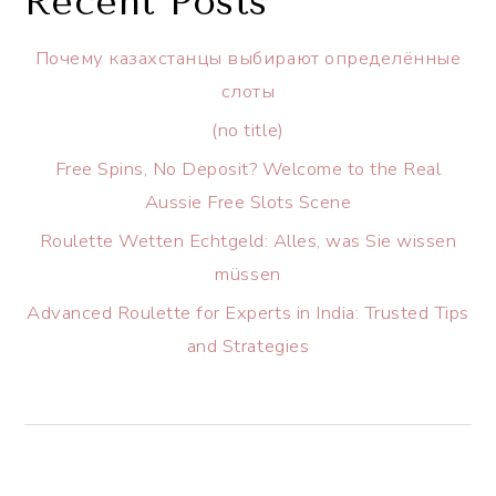
Recent Posts
Почему казахстанцы выбирают определённые
слоты
(no title)
Free Spins, No Deposit? Welcome to the Real
Aussie Free Slots Scene
Roulette Wetten Echtgeld: Alles, was Sie wissen
müssen
Advanced Roulette for Experts in India: Trusted Tips
and Strategies