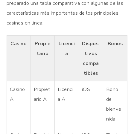
preparado una tabla comparativa con algunas de las
características más importantes de los principales
casinos en línea:
Casino
Propie
Licenci
Disposi
Bonos
tario
a
tivos
compa
tibles
Casino
Propiet
Licenci
iOS
Bono
A
ario A
a A
de
bienve
nida