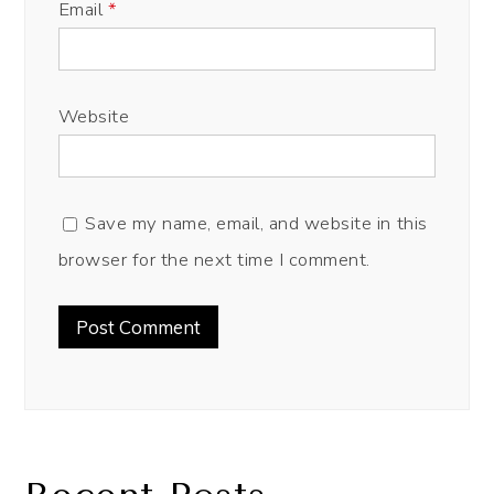
Email
*
Website
Save my name, email, and website in this
browser for the next time I comment.