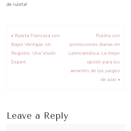
de ruleta!
«
Ruleta Francesa con
Ruleta con
Bajas Ventajas sin
promociones diarias en
Registro: Una Visión
Latinoamérica: La mejor
Expert
opción para los
amantes de los juegos
de azar
»
Leave a Reply