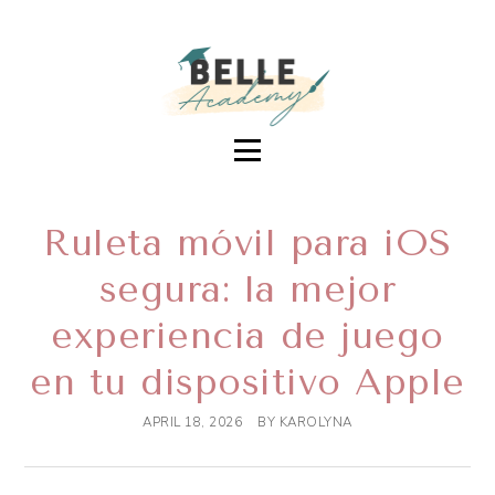
BELLEEVENTACADEMY.
BECOME A SUCCESSFUL EVENT DECORATOR
Ruleta móvil para iOS
segura: la mejor
experiencia de juego
en tu dispositivo Apple
APRIL 18, 2026
BY
KAROLYNA