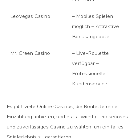
LeoVegas Casino
– Mobiles Spielen
möglich – Attraktive
Bonusangebote
Mr. Green Casino
– Live-Roulette
verfügbar –
Professioneller
Kundenservice
Es gibt viele Online-Casinos, die Roulette ohne
Einzahlung anbieten, und es ist wichtig, ein seriöses
und zuverlässiges Casino zu wählen, um ein faires
Spielerlebnis zu garantieren.