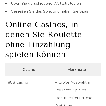
Üben Sie verschiedene Wettstrategien
Genießen Sie das Spiel und haben Sie Spaß
Online-Casinos, in
denen Sie Roulette
ohne Einzahlung
spielen können
Casino
Merkmale
888 Casino
– Große Auswahl an
Roulette-Spielen –
Benutzerfreundliche
Plattform