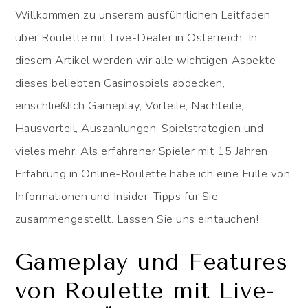
Willkommen zu unserem ausführlichen Leitfaden
über Roulette mit Live-Dealer in Österreich. In
diesem Artikel werden wir alle wichtigen Aspekte
dieses beliebten Casinospiels abdecken,
einschließlich Gameplay, Vorteile, Nachteile,
Hausvorteil, Auszahlungen, Spielstrategien und
vieles mehr. Als erfahrener Spieler mit 15 Jahren
Erfahrung in Online-Roulette
habe ich eine Fülle von
Informationen und Insider-Tipps für Sie
zusammengestellt. Lassen Sie uns eintauchen!
Gameplay und Features
von Roulette mit Live-