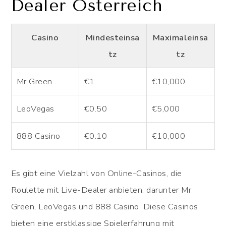
Dealer Österreich
Casino
Mindesteinsa
Maximaleinsa
tz
tz
Mr Green
€1
€10,000
LeoVegas
€0.50
€5,000
888 Casino
€0.10
€10,000
Es gibt eine Vielzahl von Online-Casinos, die
Roulette mit Live-Dealer anbieten, darunter Mr
Green, LeoVegas und 888 Casino. Diese Casinos
bieten eine erstklassige Spielerfahrung mit