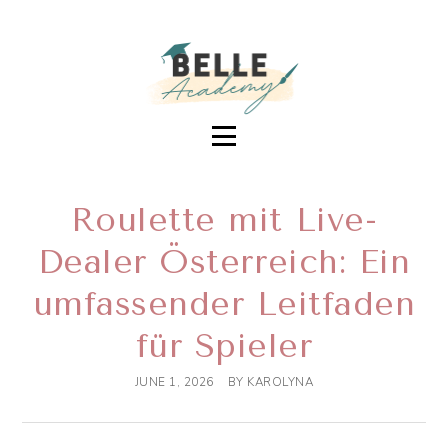
BELLEEVENTACADEMY.
BECOME A SUCCESSFUL EVENT DECORATOR
Roulette mit Live-
Dealer Österreich: Ein
umfassender Leitfaden
für Spieler
JUNE 1, 2026
BY
KAROLYNA