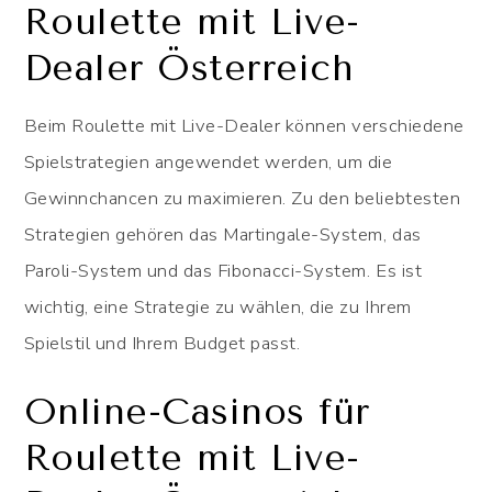
Roulette mit Live-
Dealer Österreich
Beim Roulette mit Live-Dealer können verschiedene
Spielstrategien angewendet werden, um die
Gewinnchancen zu maximieren. Zu den beliebtesten
Strategien gehören das Martingale-System, das
Paroli-System und das Fibonacci-System. Es ist
wichtig, eine Strategie zu wählen, die zu Ihrem
Spielstil und Ihrem Budget passt.
Online-Casinos für
Roulette mit Live-