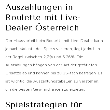
Auszahlungen in
Roulette mit Live-
Dealer Österreich
Der Hausvorteil beim Roulette mit Live-Dealer kann
je nach Variante des Spiels variieren, liegt jedoch in
der Regel zwischen 2,7% und 5,26%. Die
Auszahlungen hängen von der Art der getätigten
Einsätze ab und können bis zu 35-fach betragen. Es
ist wichtig, die Auszahlungstabellen zu verstehen,
um die besten Gewinnchancen zu erzielen.
Spielstrategien für