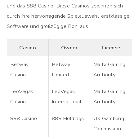
und das 888 Casino. Diese Casinos zeichnen sich
durch ihre hervorragende Spielauswahl, erstklassige
Software und großzügige Boni aus.
Casino
Owner
License
Betway
Betway
Malta Gaming
Casino
Limited
Authority
LeoVegas
LeoVegas
Malta Gaming
Casino
International
Authority
888 Casino
888 Holdings
UK Gambling
Commission