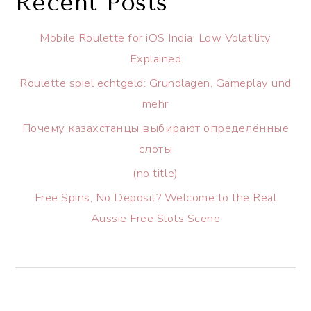
Recent Posts
Mobile Roulette for iOS India: Low Volatility
Explained
Roulette spiel echtgeld: Grundlagen, Gameplay und
mehr
Почему казахстанцы выбирают определённые
слоты
(no title)
Free Spins, No Deposit? Welcome to the Real
Aussie Free Slots Scene