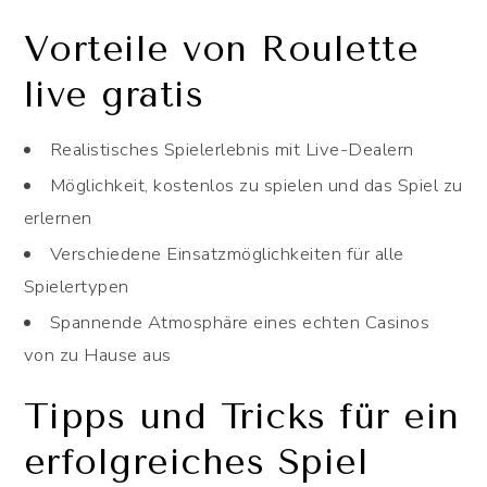
Vorteile von Roulette
live gratis
Realistisches Spielerlebnis mit Live-Dealern
Möglichkeit, kostenlos zu spielen und das Spiel zu
erlernen
Verschiedene Einsatzmöglichkeiten für alle
Spielertypen
Spannende Atmosphäre eines echten Casinos
von zu Hause aus
Tipps und Tricks für ein
erfolgreiches Spiel