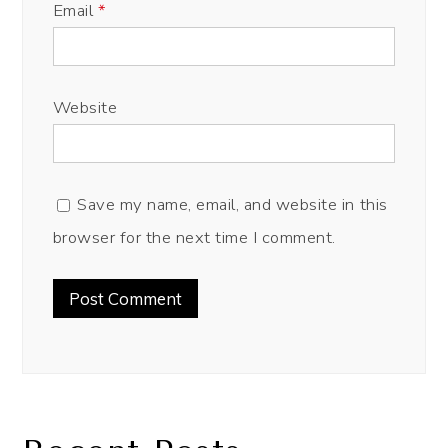
Email
*
Website
Save my name, email, and website in this
browser for the next time I comment.