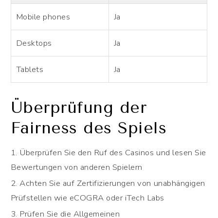
Mobile phones
Ja
Desktops
Ja
Tablets
Ja
Überprüfung der
Fairness des Spiels
Überprüfen Sie den Ruf des Casinos und lesen Sie
Bewertungen von anderen Spielern
Achten Sie auf Zertifizierungen von unabhängigen
Prüfstellen wie eCOGRA oder iTech Labs
Prüfen Sie die Allgemeinen