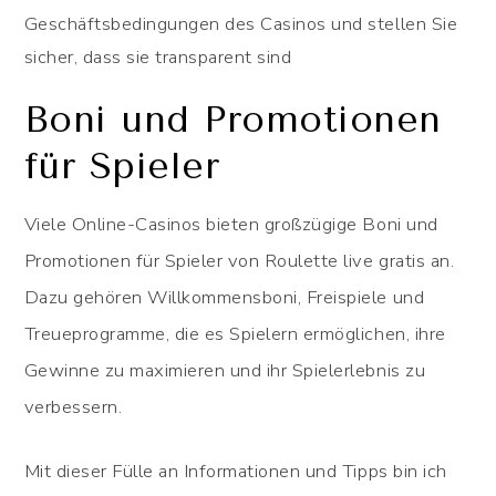
Geschäftsbedingungen des Casinos und stellen Sie
sicher, dass sie transparent sind
Boni und Promotionen
für Spieler
Viele Online-Casinos bieten großzügige Boni und
Promotionen für Spieler von Roulette live gratis an.
Dazu gehören Willkommensboni, Freispiele und
Treueprogramme, die es Spielern ermöglichen, ihre
Gewinne zu maximieren und ihr Spielerlebnis zu
verbessern.
Mit dieser Fülle an Informationen und Tipps bin ich