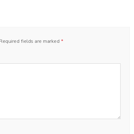
Required fields are marked
*