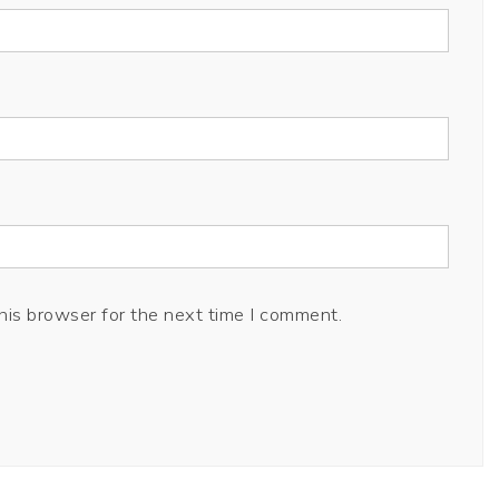
his browser for the next time I comment.