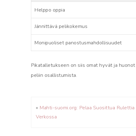
Helppo oppia
Jännittävä pelikokemus
Monipuoliset panostusmahdollisuudet
Pikatalletukseen on siis omat hyvät ja huonot
peliin osallistumista.
«
Mahti-suomi.org: Pelaa Suosittua Rulettia
Verkossa