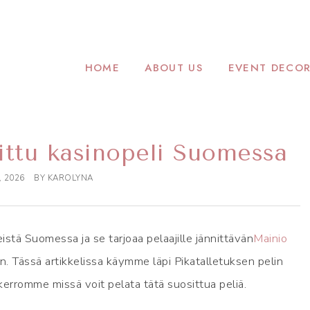
CADEMY.COM
ORATOR
HOME
ABOUT US
EVENT DECOR
sittu kasinopeli Suomessa
, 2026
BY
KAROLYNA
istä Suomessa ja se tarjoaa pelaajille jännittävän
Mainio
. Tässä artikkelissa käymme läpi Pikatalletuksen pelin
 kerromme missä voit pelata tätä suosittua peliä.