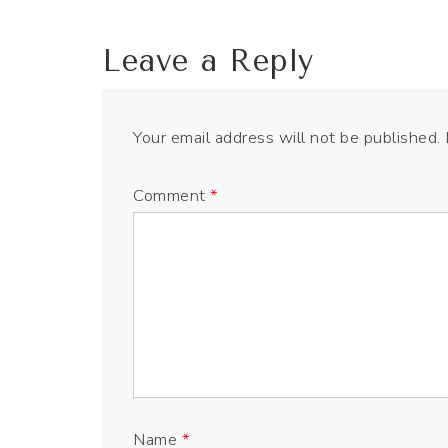
Leave a Reply
Your email address will not be published.
Comment
*
Name
*