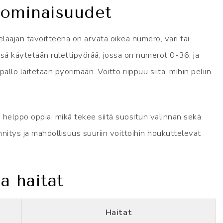
 ominaisuudet
elaajan tavoitteena on arvata oikea numero, väri tai
ssä käytetään rulettipyörää, jossa on numerot 0-36, ja
llo laitetaan pyörimään. Voitto riippuu siitä, mihin peliin
 helppo oppia, mikä tekee siitä suositun valinnan sekä
 jännitys ja mahdollisuus suuriin voittoihin houkuttelevat
a haitat
Haitat