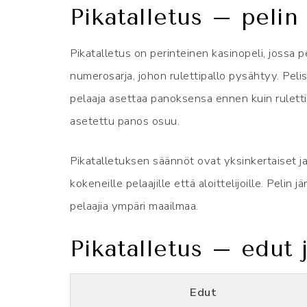
Pikatalletus – pelin
Pikatalletus on perinteinen kasinopeli, jossa p
numerosarja, johon rulettipallo pysähtyy. Peli
pelaaja asettaa panoksensa ennen kuin rulettipa
asetettu panos osuu.
Pikatalletuksen säännöt ovat yksinkertaiset ja
kokeneille pelaajille että aloittelijoille. Pelin
pelaajia ympäri maailmaa.
Pikatalletus – edut j
Edut