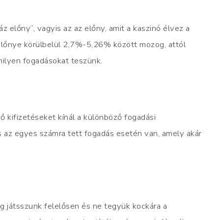
z előny”, vagyis az az előny, amit a kaszinó élvez a
 előnye körülbelül 2,7%-5,26% között mozog, attól
milyen fogadásokat teszünk.
ő kifizetéseket kínál a különböző fogadási
s az egyes számra tett fogadás esetén van, amely akár
.
ig játsszunk felelősen és ne tegyük kockára a