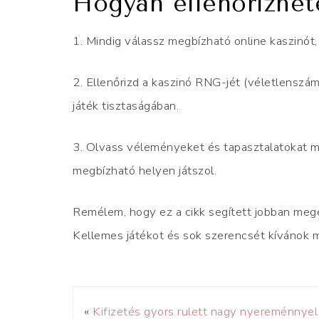
Hogyan ellenőrizhete
1. Mindig válassz megbízható online kaszinót,
2. Ellenőrizd a kaszinó RNG-jét (véletlenszá
játék tisztaságában.
3. Olvass véleményeket és tapasztalatokat má
megbízható helyen játszol.
Remélem, hogy ez a cikk segített jobban megér
Kellemes játékot és sok szerencsét kívánok 
«
Kifizetés gyors rulett nagy nyereménnyel