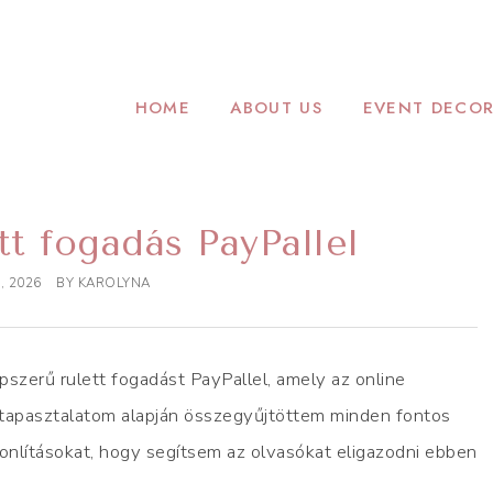
CADEMY.COM
ORATOR
HOME
ABOUT US
EVENT DECOR
tt fogadás PayPallel
, 2026
BY
KAROLYNA
zerű rulett fogadást PayPallel, amely az online
 tapasztalatom alapján összegyűjtöttem minden fontos
sonlításokat, hogy segítsem az olvasókat eligazodni ebben