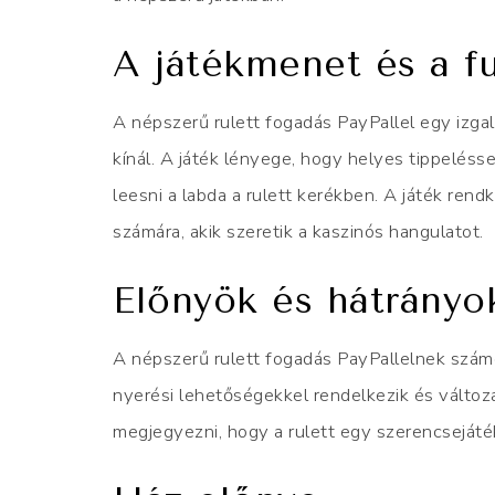
A játékmenet és a f
A népszerű rulett fogadás PayPallel egy izga
kínál. A játék lényege, hogy helyes tippelésse
leesni a labda a rulett kerékben. A játék rend
számára, akik szeretik a kaszinós hangulatot.
Előnyök és hátrányo
A népszerű rulett fogadás PayPallelnek szám
nyerési lehetőségekkel rendelkezik és változ
megjegyezni, hogy a rulett egy szerencsejáték