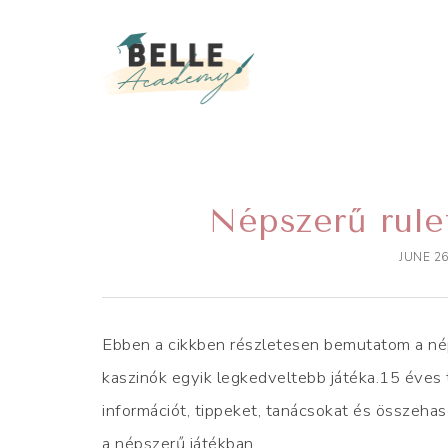
BELLEEVENTA
BECOME A SUCCESSFUL EVENT DEC
Népszerű rule
JUNE 26
Ebben a cikkben részletesen bemutatom a néps
kaszinók egyik legkedveltebb játéka.15 éves
információt, tippeket, tanácsokat és összeha
a népszerű játékban.