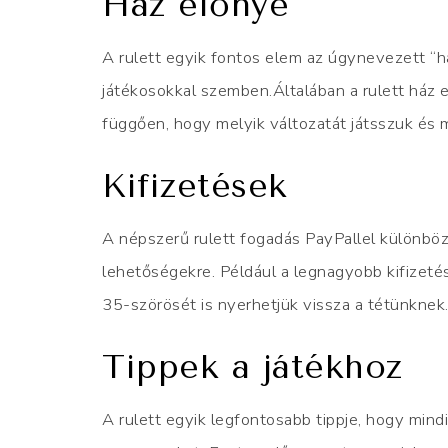
Ház előnye
A rulett egyik fontos elem az úgynevezett “há
játékosokkal szemben.Általában a rulett ház
függően, hogy melyik változatát játsszuk és 
Kifizetések
A népszerű rulett fogadás PayPallel különböz
lehetőségekre. Például a legnagyobb kifizeté
35-szörösét is nyerhetjük vissza a tétünknek
Tippek a játékhoz
A rulett egyik legfontosabb tippje, hogy mind