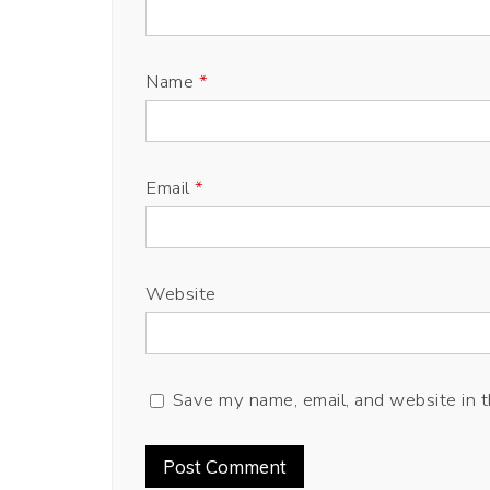
Name
*
Email
*
Website
Save my name, email, and website in t