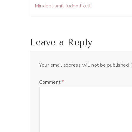
Mindent amit tudnod kell
Leave a Reply
Your email address will not be published.
Comment
*