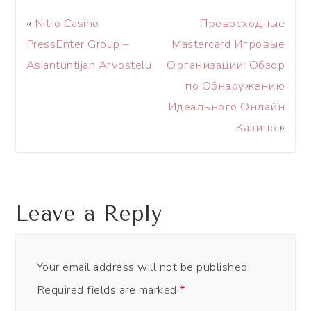
«
Nitro Casino
Превосходные
PressEnter Group –
Mastercard Игровые
Asiantuntijan Arvostelu
Организации: Обзор
по Обнаружению
Идеального Онлайн
Казино
»
Leave a Reply
Your email address will not be published.
Required fields are marked
*