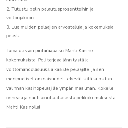
Tutustu pelin palautusprosentteihin ja
voitonjakoon
Lue muiden pelaajien arvosteluja ja kokemuksia
pelistä
Tämä oli vain pintaraapaisu Mahti Kasino
kokemuksista. Peli tarjoaa jännitystä ja
voittomahdollisuuksia kaikille pelaajille, ja sen
monipuoliset ominaisuudet tekevät siitä suositun
valinnan kasinopelaajille ympäri maailman. Kokeile
onneasi ja nauti ainutlaatuisesta pelikokemuksesta
Mahti Kasinolla!