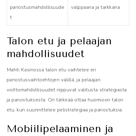
panostusmahdollisuude
valppaana ja tarkkana
t
Talon etu ja pelaajan
mahdollisuudet
Mahti Kasinossa talon etu vaihtelee eri
panostusvaihtoehtojen välillä, ja pelaajan
voittomahdollisuudet riippuvat valitusta strategiasta
ja panostuksesta. On tärkeää ottaa huomioon talon
etu, kun suunnittelee pelistrategiaa ja panostuksia.
Mobiilipelaaminen ja