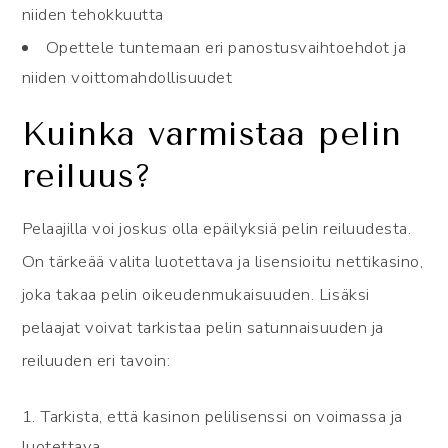
niiden tehokkuutta
Opettele tuntemaan eri panostusvaihtoehdot ja
niiden voittomahdollisuudet
Kuinka varmistaa pelin
reiluus?
Pelaajilla voi joskus olla epäilyksiä pelin reiluudesta.
On tärkeää valita luotettava ja lisensioitu nettikasino,
joka takaa pelin oikeudenmukaisuuden. Lisäksi
pelaajat voivat tarkistaa pelin satunnaisuuden ja
reiluuden eri tavoin:
Tarkista, että kasinon pelilisenssi on voimassa ja
luotettava