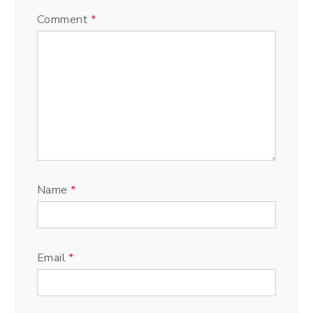
Comment
*
Name
*
Email
*