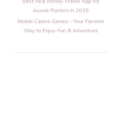
Best Real Money Pokies App for
Aussie Punters in 2025
Mobile Casino Games – Your Favorite
Way to Enjoy Fun & Adventure