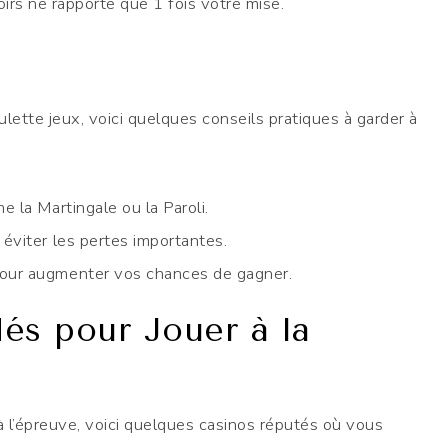
oirs ne rapporte que 1 fois votre mise.
lette jeux, voici quelques conseils pratiques à garder à
e la Martingale ou la Paroli.
 éviter les pertes importantes.
 pour augmenter vos chances de gagner.
s pour Jouer à la
 l’épreuve, voici quelques casinos réputés où vous