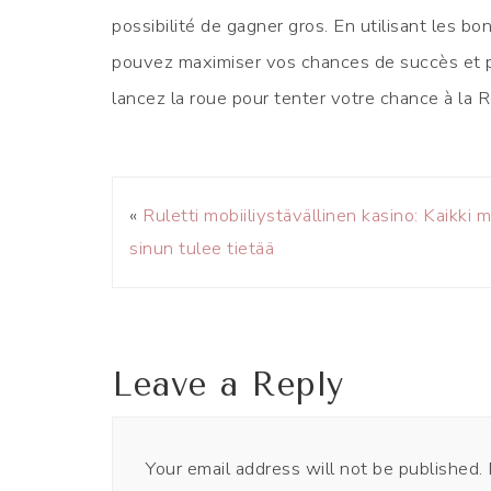
possibilité de gagner gros. En utilisant les b
pouvez maximiser vos chances de succès et pr
lancez la roue pour tenter votre chance à la R
«
Ruletti mobiiliystävällinen kasino: Kaikki m
sinun tulee tietää
Leave a Reply
Your email address will not be published.