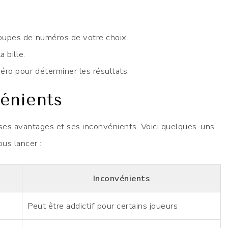
roupes de numéros de votre choix.
a bille.
éro pour déterminer les résultats.
énients
 ses avantages et ses inconvénients. Voici quelques-uns
us lancer :
Inconvénients
Peut être addictif pour certains joueurs