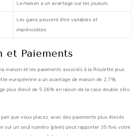
La maison a un avantage sur les joueurs
Les gains peuvent être variables et
imprévisibles
n et Paiements
la maison et les paiements associés à la Roulette jeux
lette européenne a un avantage de maison de 2,7%,
age plus élevé de 5,26% en raison de la case double zéro
 pari que vous placez, avec des paiements plus élevés
ari sur un seul numéro (plein) peut rapporter 35 fois votre