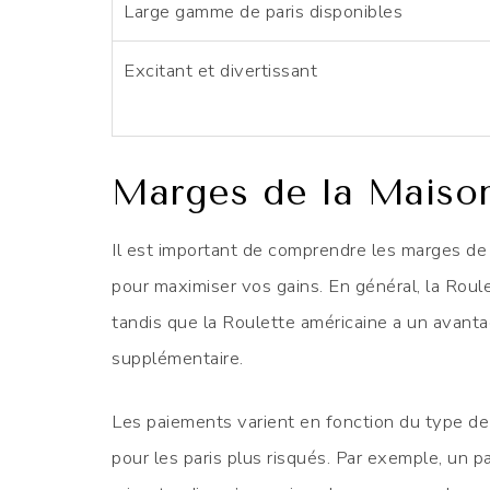
Large gamme de paris disponibles
Excitant et divertissant
Marges de la Maiso
Il est important de comprendre les marges de 
pour maximiser vos gains. En général, la Rou
tandis que la Roulette américaine a un avant
supplémentaire.
Les paiements varient en fonction du type de
pour les paris plus risqués. Par exemple, un p