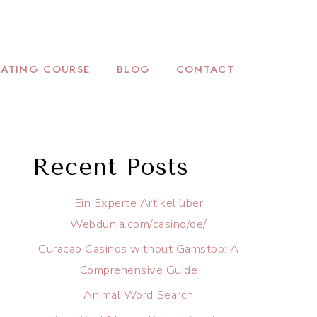
ATING COURSE
BLOG
CONTACT
Recent Posts
Ein Experte Artikel über
Webdunia.com/casino/de/
Curacao Casinos without Gamstop: A
Comprehensive Guide
Animal Word Search