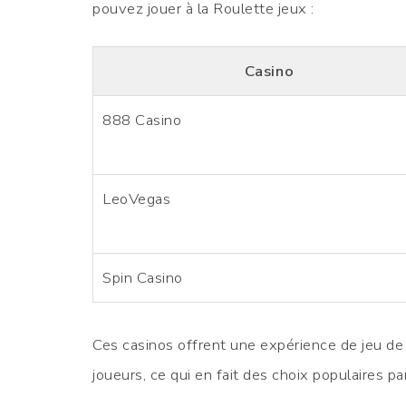
pouvez jouer à la Roulette jeux :
Casino
888 Casino
LeoVegas
Spin Casino
Ces casinos offrent une expérience de jeu de
joueurs, ce qui en fait des choix populaires p