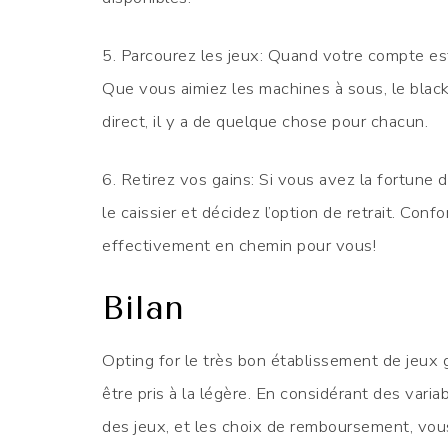
5. Parcourez les jeux: Quand votre compte est
Que vous aimiez les machines à sous, le blackj
direct, il y a de quelque chose pour chacun.
6. Retirez vos gains: Si vous avez la fortune
le caissier et décidez l’option de retrait. Co
effectivement en chemin pour vous!
Bilan
Opting for le très bon établissement de jeux 
être pris à la légère. En considérant des varia
des jeux, et les choix de remboursement, vous