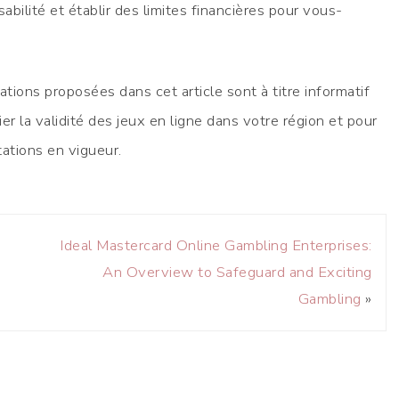
bilité et établir des limites financières pour vous-
tions proposées dans cet article sont à titre informatif
er la validité des jeux en ligne dans votre région et pour
ations en vigueur.
Ideal Mastercard Online Gambling Enterprises:
An Overview to Safeguard and Exciting
Gambling
»