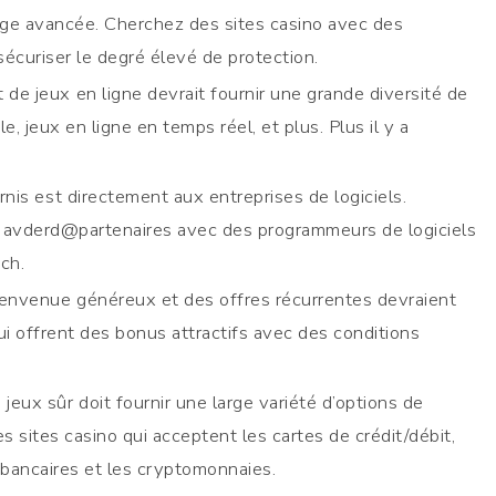
age avancée. Cherchez des sites casino avec des
sécuriser le degré élevé de protection.
 de jeux en ligne devrait fournir une grande diversité de
e, jeux en ligne en temps réel, et plus. Plus il y a
urnis est directement aux entreprises de logiciels.
e avderd@partenaires avec des programmeurs de logiciels
ch.
ienvenue généreux et des offres récurrentes devraient
ui offrent des bonus attractifs avec des conditions
eux sûr doit fournir une large variété d’options de
 sites casino qui acceptent les cartes de crédit/débit,
s bancaires et les cryptomonnaies.