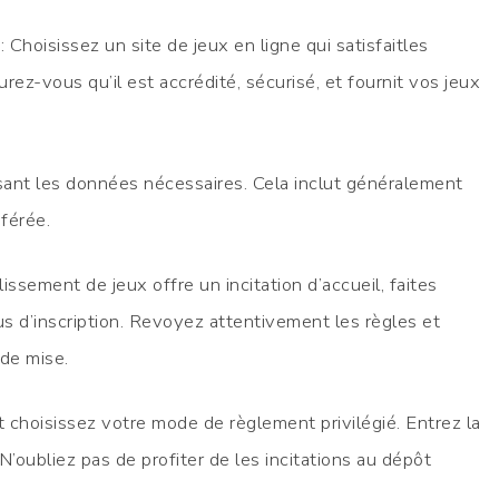
 Choisissez un site de jeux en ligne qui satisfaitles
ez-vous qu’il est accrédité, sécurisé, et fournit vos jeux
ssant les données nécessaires. Cela inclut généralement
éférée.
issement de jeux offre un incitation d’accueil, faites
us d’inscription. Revoyez attentivement les règles et
 de mise.
t choisissez votre mode de règlement privilégié. Entrez la
oubliez pas de profiter de les incitations au dépôt