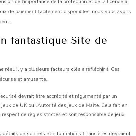
sion de l’importance de la protection et de la licence à
hoix
de paiement facilement disponibles, nous vous avons
ent !
n fantastique Site de
?
réel, il y a plusieurs facteurs clés à réfléchir à. Ces
écurisé et amusante.
sécurisé devrait être accrédité et réglementé par un
ux de UK ou l’Autorité des jeux de Malte. Cela fait en
 respect de règles strictes et soit responsable de jeux
s détails personnels et informations financières devraient