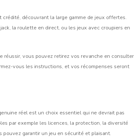
 crédité, découvrant la large gamme de jeux offertes.
ack, la roulette en direct, ou les jeux avec croupiers en
 de réussir, vous pouvez retirez vos revanche en consulter
nformez-vous les instructions, et vos récompenses seront
genuine réel est un choix essentiel qui ne devrait pas
bles par exemple les licences, la protection, la diversité
 pouvez garantir un jeu en sécurité et plaisant.