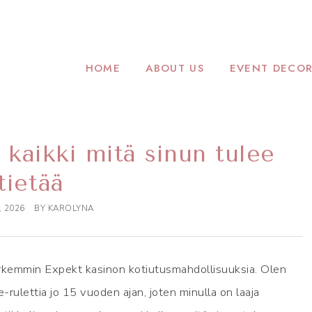
CADEMY.COM
ORATOR
HOME
ABOUT US
EVENT DECOR
 kaikki mitä sinun tulee
tietää
, 2026
BY
KAROLYNA
tarkemmin Expekt kasinon kotiutusmahdollisuuksia. Olen
-rulettia jo 15 vuoden ajan, joten minulla on laaja