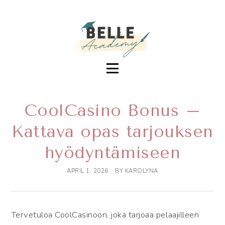
BELLEEVENTACADEMY.
BECOME A SUCCESSFUL EVENT DECORATOR
CoolCasino Bonus –
Kattava opas tarjouksen
hyödyntämiseen
APRIL 1, 2026
BY
KAROLYNA
Tervetuloa CoolCasinoon, joka tarjoaa pelaajilleen