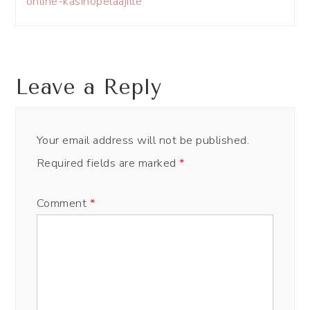
online-kasinopelaajille
Leave a Reply
Your email address will not be published.
Required fields are marked
*
Comment
*