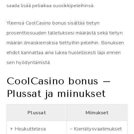
saada lisää peliaikaa suosikkipeleihinsä.
Yleensä CoolCasino bonus sisältää tietyn
prosenttiosuuden talletuksesi määrästä sekä tietyn
määrän ilmaiskierroksia tiettyihin peleihin. Bonuksen
ehdot kannattaa aina lukea huolellisesti läpi ennen
sen hyödyntämistä.
CoolCasino bonus –
Plussat ja miinukset
Plussat
Miinukset
+ Houkutteleva
– Kierrätysvaatimukset