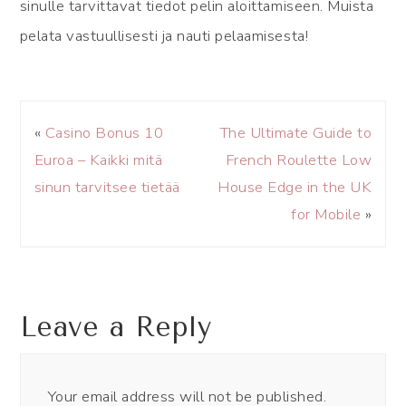
sinulle tarvittavat tiedot pelin aloittamiseen. Muista
pelata vastuullisesti ja nauti pelaamisesta!
«
Casino Bonus 10
The Ultimate Guide to
Euroa – Kaikki mitä
French Roulette Low
sinun tarvitsee tietää
House Edge in the UK
for Mobile
»
Leave a Reply
Your email address will not be published.