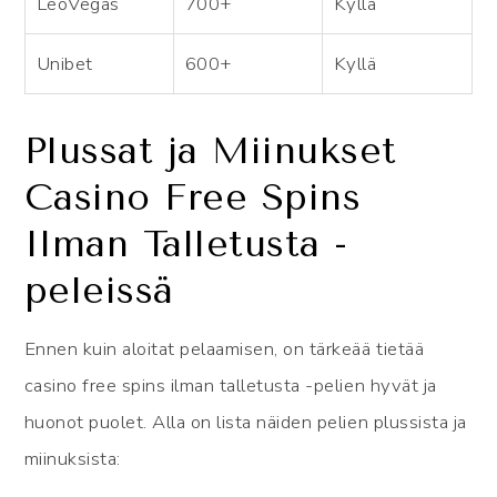
LeoVegas
700+
Kyllä
Unibet
600+
Kyllä
Plussat ja Miinukset
Casino Free Spins
Ilman Talletusta -
peleissä
Ennen kuin aloitat pelaamisen, on tärkeää tietää
casino free spins ilman talletusta -pelien hyvät ja
huonot puolet. Alla on lista näiden pelien plussista ja
miinuksista: