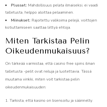
Plussat:
Mahdollisuus pelata ilmaiseksi, ei vaadi
talletusta, helppo aloittaa pelaaminen.
Miinukset:
Rajoitettu valikoima pelejä, voittojen
kotiuttamiseen saattaa liittyä ehtoja.
Miten Tarkistaa Pelin
Oikeudenmukaisuus?
On tärkeää varmistaa, että casino free spins ilman
talletusta -pelit ovat reiluja ja luotettavia. Tässä
muutama vinkki, miten voit tarkistaa pelin
oikeudenmukaisuuden:
Tarkista, että kasino on lisensoitu ja säännelty.