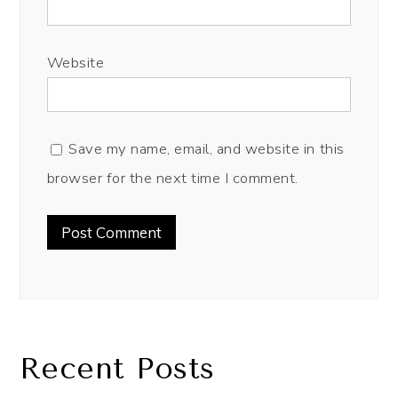
Website
Save my name, email, and website in this
browser for the next time I comment.
Recent Posts