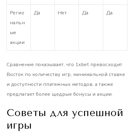
Регио
Да
Нет
Да
Да
нальн
ые
акции
Сравнение показывает, что 1xbet превосходит
Восток по количеству игр, минимальной ставке
и доступности платежных методов, а также
предлагает более щедрые бонусы и акции.
Советы для успешной
игры