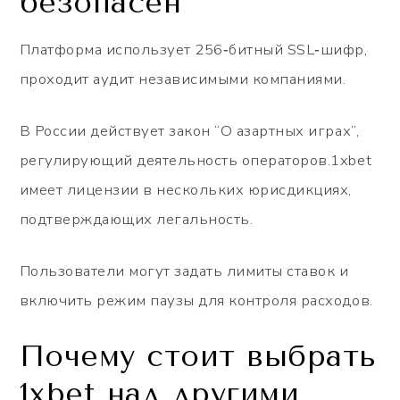
безопасен
Платформа использует 256‑битный SSL‑шифр,
проходит аудит независимыми компаниями.
В России действует закон “О азартных играх”,
регулирующий деятельность операторов.1xbet
имеет лицензии в нескольких юрисдикциях,
подтверждающих легальность.
Пользователи могут задать лимиты ставок и
включить режим паузы для контроля расходов.
Почему стоит выбрать
1xbet над другими